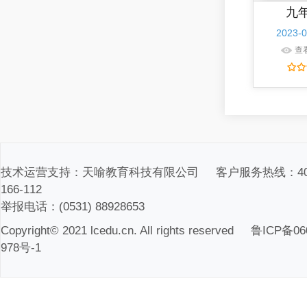
九
张娜
发布了听评课
2023-0
火烧云
查
2023-06-06 15:02
蒋婷婷
发布了课程研发
七下语文第五单元...
2023-05-22 17:12
王春然
发布了课程研发
七年级上初中语文...
技术运营支持：天喻教育科技有限公司 客户服务热线：400
2023-05-22 17:11
166-112
举报电话：(0531) 88928653
王春然
发布了课程研发
Copyright© 2021 lcedu.cn. All rights reserved
鲁ICP备06
七年级上初中语文...
978号-1
2023-05-22 17:04
王春然
发布了课程研发
七年级上初中语文...