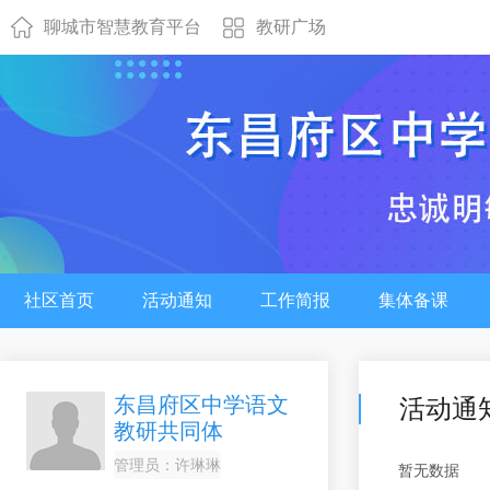
聊城市智慧教育平台
教研广场
社区首页
活动通知
工作简报
集体备课
东昌府区中学语文
活动通
教研共同体
管理员：
许琳琳
暂无数据