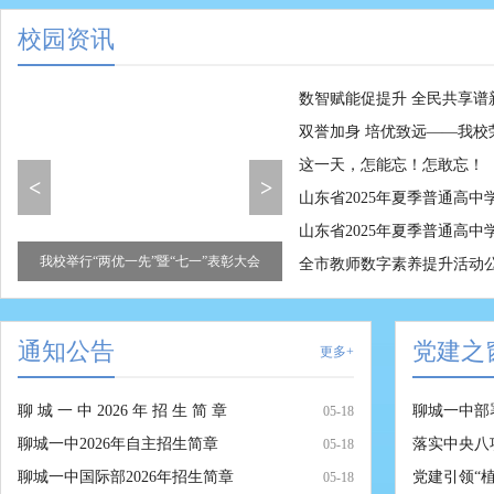
校园资讯
数智赋能促提升 全民共享谱新
双誉加身 培优致远——我校
这一天，怎能忘！怎敢忘！
<
>
山东省2025年夏季普通高
山东省2025年夏季普通高
年全
我校举行“两优一先”暨“七一”表彰大会
庆祝中国共产党成立103周
全市教师数字素养提升活动
）
通知公告
党建之
更多+
聊 城 一 中 2026 年 招 生 简 章
聊城一中部
05-18
聊城一中2026年自主招生简章
落实中央八
05-18
聊城一中国际部2026年招生简章
党建引领“植
05-18