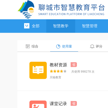
全部
智慧教学
智慧管理
综合
使用量
评分
教材资源
省
共使用 998278 次
天喻教育
课堂记录
省