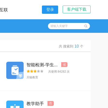
客户端下载
互联
登录
10
共 搜索到
个
智能检测-学生...
省
共使用 84282 次
天喻教育
教学助手
市