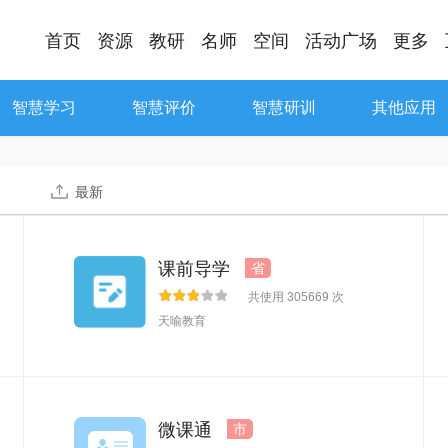
首页
资源
教研
名师
空间
活动广场
更多
智慧学习
智慧评价
智慧研训
其他应用
最新
课前导学
省
共使用 305669 次
天喻教育
微课通
市